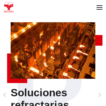
English
Deutsch
Français
R
Soluciones
refractarias