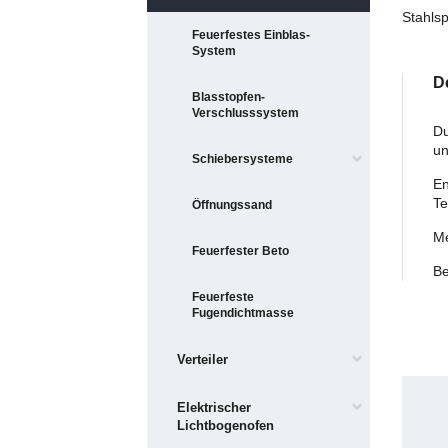
Stahls
Feuerfestes Einblas-
System
D
Blasstopfen-
Verschlusssystem
Du
un
Schiebersysteme
En
Te
Öffnungssand
Me
Feuerfester Beto
Be
Feuerfeste
Fugendichtmasse
Verteiler
Elektrischer
Lichtbogenofen