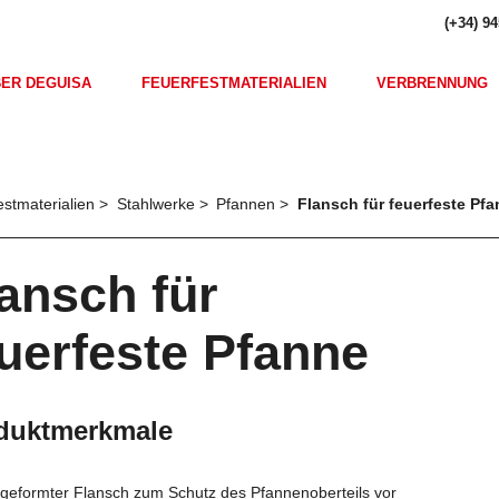
(+34) 94
ER DEGUISA
FEUERFESTMATERIALIEN
VERBRENNUNG
estmaterialien
Stahlwerke
Pfannen
Flansch für feuerfeste Pf
ansch für
uerfeste Pfanne
duktmerkmale
geformter Flansch zum Schutz des Pfannenoberteils vor