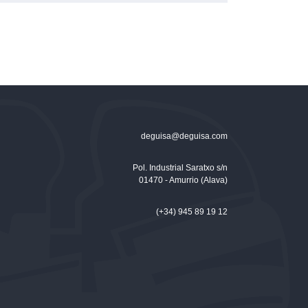
deguisa@deguisa.com
Pol. Industrial Saratxo s/n
01470 - Amurrio (Alava)
(+34) 945 89 19 12