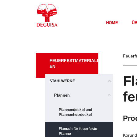
HOME
ÜB
Feuerf
FEUERFESTMATERIALI
EN
Fl
STAHLWERKE
fe
Pfannen
Pfannendeckel und
Pfannenheizdeckel
Pro
Flansch für feuerfeste
Pfanne
Korund