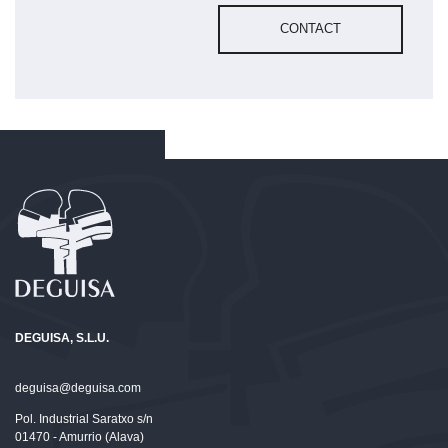
DEGUISA, S.L.U.
deguisa@deguisa.com
Pol. Industrial Saratxo s/n
01470 - Amurrio (Alava)